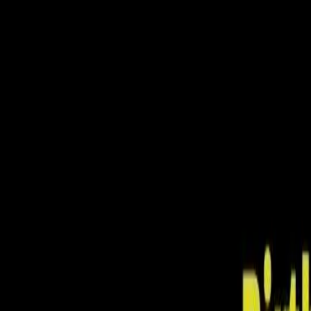
Polski
Villa na Podstołecznej