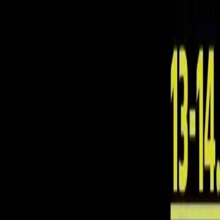
Podstołeczna 15, Józefów, 05-410