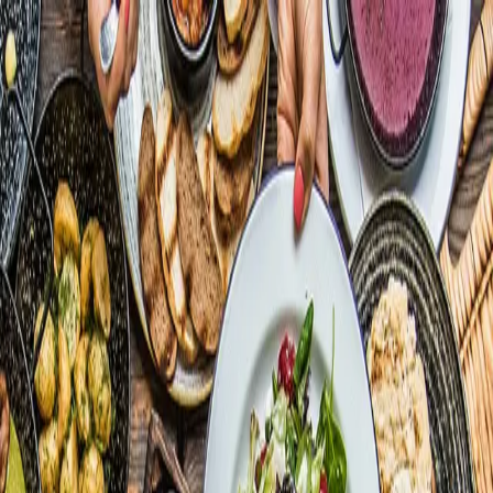
Polski
Katarzyna Skowronek-Baeza